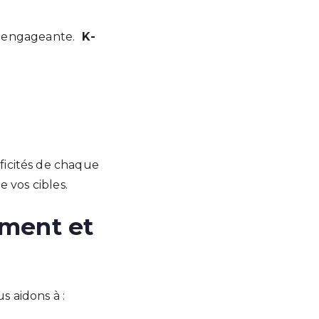
 et engageante.
K-
ficités de chaque
 vos cibles.
ement et
s aidons à :