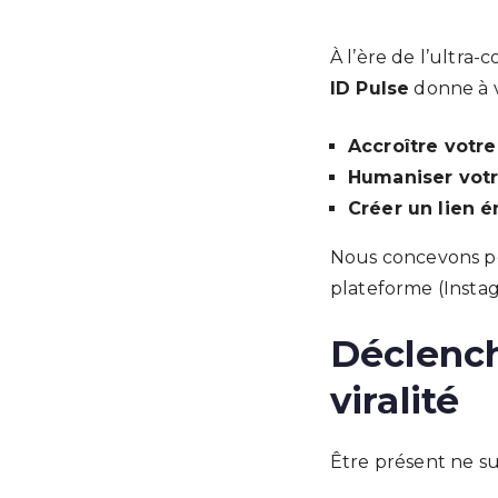
À l’ère de l’ultra
ID Pulse
donne à v
Accroître votre
Humaniser vot
Créer un lien 
Nous concevons po
plateforme (Instag
Déclench
viralité
Être présent ne suff