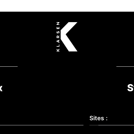
x
S
Sites :