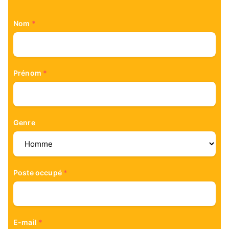
Nom
*
Prénom
*
Genre
Poste occupé
*
E-mail
*